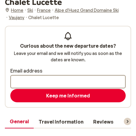
Chalet Lucette
Home
Ski
France
Alpe d'Huez Grand Domaine Ski
Vaujany
Chalet Lucette
Curious about the new departure dates?
Leave your email and we will notify you as soon as the
dates are known.
Email address
Keep me informed
General
Travel information
Reviews
Lift 