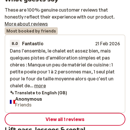
These are 100% genuine customer reviews that
honestly reflect their experience with our product.
More about reviews
Most booked by friends
Fantastic
21 Feb 2026
8.0
Dans l'ensemble, le chalet est assez bien, mais
Dans l'ensemble, le chalet est assez bien, mais
quelques pistes d'amélioration simples et pas
quelques pistes d'amélioration simples et pas
chères : Manque un peu de matériel de cuisine : 1
chères : Manque un peu de matériel de cuisine : 1
petite poele pour 1 à 2 personnes max, 1 seul plat
petite poele pour 1 à 2 personnes max, 1 seul plat
pour le four de taille moyenne alors que c'est un
pour le four de taille moyenne alors que c'est un
chalet de 10/11 personnes. En demandant, on nous
chalet de...
more
a amené une poele un peu plus grande, mais c'est
Translate to English (GB)
Anonymous
resté très juste. Pas de pb sur la vaisselle
Friends
(assiettes, couverts, verre, là, il y a ce qu'il faut). Il
y a une télé, mais pas de câble d'antenne ! Et pas
View all 1 reviews
reliée à la box non plus. On ne peut même pas avoir
les chaines gratuites. Donc la télé ne sert à rien.
Lift pass, lessons & rental