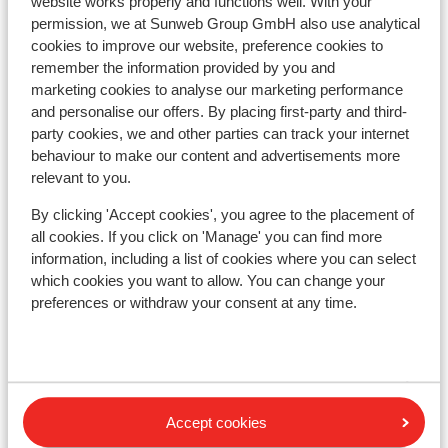
website works properly and functions well. With your
rapidement. Local à ski partagé entre 3 chalets,
permission, we at Sunweb Group GmbH also use analytical
Hotel Le Castillan
les autres (que des hollandais), avaient tendance à
cookies to improve our website, preference cookies to
remember the information provided by you and
squatter tous les casiers, il serait bien de mettre
marketing cookies to analyse our marketing performance
Village Club du Soleil Oz-en-Oisans
des étiquettes pour réserver des casiers par
and personalise our offers. By placing first-party and third-
chalet (idem pour le sèche chaussures qui était
party cookies, we and other parties can track your internet
toujours accaparé par les autres). Chalet pas très
Residence le Claret I & II
behaviour to make our content and advertisements more
loin des pistes environ 400 m, mais un peu en
relevant to you.
hauteur, en chaussures de ski et en portant les
Résidence Prestige Phoenix A
skis, c'est un peu sportif pour retour à pied, mais
By clicking 'Accept cookies', you agree to the placement of
all cookies. If you click on 'Manage' you can find more
ça reste plus souple que les horaires de la navette.
information, including a list of cookies where you can select
Chalet Marguerite
Les personnes en charge de l'accueil et du
which cookies you want to allow. You can change your
support sont très sympathiques et prêtes à nous
preferences or withdraw your consent at any time.
aider, mais c'est dommage qu'aucun ne parle un
Appart' Hotel Prestige Odalys l'Eclose
minimum de français (le chalet est en France et les
clients ne sont pas forcément tous étrangers !)
Résidence Les Edelweiss
Accept cookies
Résidence Vacanceole les Hauts de Vaujany