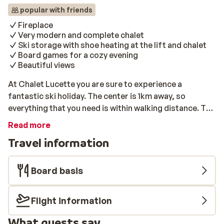
popular with friends
Fireplace
Very modern and complete chalet
Ski storage with shoe heating at the lift and chalet
Board games for a cozy evening
Beautiful views
At Chalet Lucette you are sure to experience a
fantastic ski holiday. The center is 1km away, so
everything that you need is within walking distance. The
slopes and ski lifts are 200m and 400m away. Upon
Read more
your return you can enjoy a warm drink by the fire place
Travel information
and cook a delicious dinner with your travel
companions. The chalet is modernly furnished, and all
bedrooms are spacious with an en suite bathroom.
Board basis
From one of the large balconies you can enjoy the
mighty snow peaks and the sunset. There is also a ski
Flight information
storage room with shoe heating.
What guests say