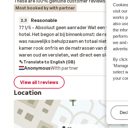
These are 100% genuine customer reviews that honestl
Cookies 
Most booked by with partner
visit ou
works p
Reasonable
7 Feb 
2.3
also use
?? 1/5 – Absoluut geen aanrader Wat een waardelo
?? 1/5 – Absoluut geen aanrader Wat een waardelo
the info
hotel. Het begon al bij binnenkomst: de receptionis
hotel. Het begon al bij binnenkomst: de receptionis
performa
was nauwelijks behulpzaam en totaal niet gastvrij. 
was nauwelijks behulpzaam en totaal niet gastvrij. 
we and o
kamer rook onfris en de matrassen van de bedden
kamer rook onfris en de matrassen van de bedden
adverti
waren oud en versleten, wat direct een slechte eer
waren oud en versleten, wat direct een slechte...
mo
By click
indruk gaf. De wellness bevond zich niet in hetzelf
Translate to English (GB)
'Manage'
Anonymous
With partner
gebouw, maar in een ander pand. Deze was alleen o
select 
reservering te gebruiken en er waren geen badjass
your co
beschikbaar. Dat betekent dus in badkleding over
View all 1 reviews
straat naar een ander gebouw, onpraktisch en
Location
allesbehalve ontspannen. We hadden bewust
halfpension geboekt, zodat we na het skiën lekker
konden eten. In tegenstelling tot wat de reviews d
Man
Decl
geloven, was het eten benedenmaats. Als
hoofdgerecht kregen we spaghetti met ketchup. D