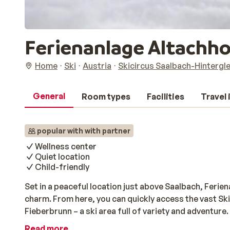
Ferienanlage Altachh
Home
Ski
Austria
Skicircus Saalbach-Hinterg
General
Room types
Facilities
Travel
popular with with partner
Wellness center
Quiet location
Child-friendly
Set in a peaceful location just above Saalbach, Ferien
charm. From here, you can quickly access the vast S
Fieberbrunn – a ski area full of variety and adventure.
with plenty of wood, soft tones, and large windows 
Read more