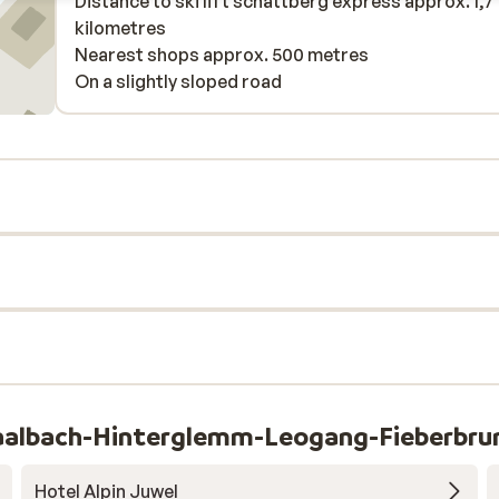
Distance to ski lift schattberg express approx. 1,7
es
kilometres
t
Nearest shops approx. 500 metres
On a slightly sloped road
rip
n en
asten
bben
tel.
eft
Saalbach-Hinterglemm-Leogang-Fieberbru
Hotel Alpin Juwel