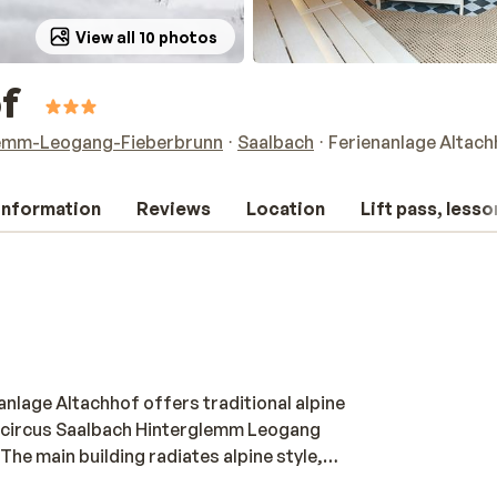
View all 10 photos
of
lemm-Leogang-Fieberbrunn
Saalbach
Ferienanlage Altach
 information
Reviews
Location
Lift pass, lesso
anlage Altachhof offers traditional alpine
kicircus Saalbach Hinterglemm Leogang
 The main building radiates alpine style,
framing views of the snowy peaks. Rooms