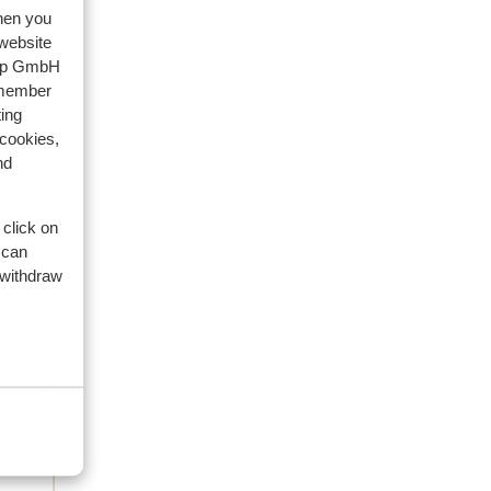
eviews
when you
 website
oup GmbH
emember
ing
 cookies,
nd
 click on
 can
 withdraw
s