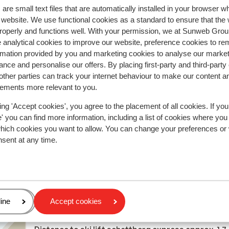
y reflect their experience with our product.
More about r
are small text files that are automatically installed in your browser 
r website. We use functional cookies as a standard to ensure that the
roperly and functions well. With your permission, we at Sunweb Gr
2026
 analytical cookies to improve our website, preference cookies to r
os
os
rmation provided by you and marketing cookies to analyse our market
t
t
nce and personalise our offers. By placing first-party and third-party
De
De
ther parties can track your internet behaviour to make our content a
sements more relevant to you.
ste
re
ing 'Accept cookies', you agree to the placement of all cookies. If you
de
 you can find more information, including a list of cookies where you
p
which cookies you want to allow. You can change your preferences or
en
nsent at any time.
In the area
eden
age
ine
Accept cookies
Distance to centre: distance: approx. 1,7 kilometre
Distance to ski bus stop approx. 10 metres
at