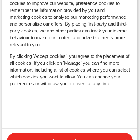
et la station est formidable pour le ski de
cookies to improve our website, preference cookies to
Lift pass, lessons & rental
printemps
remember the information provided by you and
marketing cookies to analyse our marketing performance
Lift pass
and personalise our offers. By placing first-party and third-
party cookies, we and other parties can track your internet
behaviour to make our content and advertisements more
Ski lessons
relevant to you.
By clicking 'Accept cookies', you agree to the placement of
Ski/snowboard hire
all cookies. If you click on 'Manage' you can find more
information, including a list of cookies where you can select
which cookies you want to allow. You can change your
Other accommodation in Val Cenis
preferences or withdraw your consent at any time.
Les Balcons Platinium Val Cenis
Hôtel Saint Charles
Résidence Les Balcons de Val Cenis Village