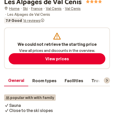
Les Alpages de Val Cenis
Home
Ski
France
Val Cenis
Val Cenis
Les Alpages de Val Cenis
7.9 Good
16 reviews
We could not retrieve the starting price
View all prices and discounts in the overview.
View prices
General
Room types
Facilities
Travel inf
popular with with family
Sauna
Close to the ski slopes