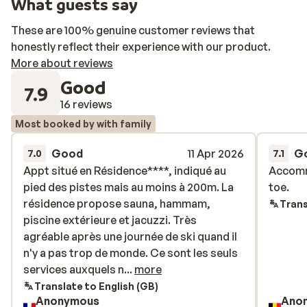
What guests say
These are 100% genuine customer reviews that
honestly reflect their experience with our product.
More about reviews
Good
7.9
16 reviews
Most booked by with family
Good
11 Apr 2026
G
7.0
7.1
Appt situé en Résidence****, indiqué au
Appt situé en Résidence****, indiqué au
Accomm
Accomm
pied des pistes mais au moins à 200m. La
pied des pistes mais au moins à 200m. La
toe.
toe.
résidence propose sauna, hammam,
résidence propose sauna, hammam,
Trans
piscine extérieure et jacuzzi. Très
piscine extérieure et jacuzzi. Très
agréable après une journée de ski quand il
agréable après une journée de ski quand il
n'y a pas trop de monde. Ce sont les seuls
n'y a pas trop de monde. Ce sont les seuls
services auxquels nous pouvions
services auxquels n...
more
prétendre! Pour pouvoir bénéficier de la
Translate to English (GB)
Anonymous
Ano
livraison de pain à la résidence par