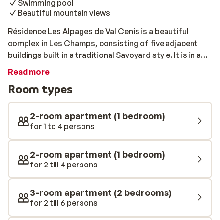
Swimming pool
Beautiful mountain views
Résidence Les Alpages de Val Cenis is a beautiful
complex in Les Champs, consisting of five adjacent
buildings built in a traditional Savoyard style. It is in a
stunning location between the two villages of
Read more
Lanslebourg and Lanslevillard, just 100 metres from
Room types
both the slopes and the nearest ski lift. The
apartments are comfortable and from your balcony
you will have a fantastic view of the snow-capped
2-room apartment (1 bedroom)
mountain peaks and the slopes of Val Cenis. You will
for 1 to 4 persons
find several shops and restaurants within walking
distance, including a supermarket and a ski shop. To
2-room apartment (1 bedroom)
end your busy day with some relaxation, take
for 2 till 4 persons
advantage of the heated outdoor swimming pool or the
extensive spa.
3-room apartment (2 bedrooms)
for 2 till 6 persons