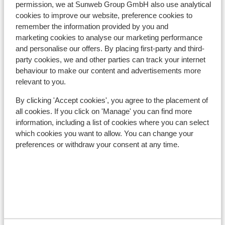
permission, we at Sunweb Group GmbH also use analytical
cookies to improve our website, preference cookies to
Lift pass, lessons & rental
remember the information provided by you and
marketing cookies to analyse our marketing performance
Lift pass
and personalise our offers. By placing first-party and third-
party cookies, we and other parties can track your internet
behaviour to make our content and advertisements more
Ski lessons
relevant to you.
By clicking 'Accept cookies', you agree to the placement of
Ski/snowboard hire
all cookies. If you click on 'Manage' you can find more
information, including a list of cookies where you can select
which cookies you want to allow. You can change your
Other accommodation in Folgarida-
preferences or withdraw your consent at any time.
Marilleva
Hotel Alaska
Holiday Mountain Boutique Hotel