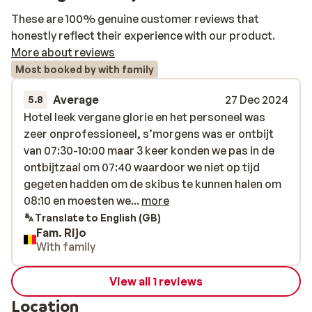
These are 100% genuine customer reviews that
honestly reflect their experience with our product.
More about reviews
Most booked by with family
Average
27 Dec 2024
5.8
Hotel leek vergane glorie en het personeel was
Hotel leek vergane glorie en het personeel was
zeer onprofessioneel, s’morgens was er ontbijt
zeer onprofessioneel, s’morgens was er ontbijt
van 07:30-10:00 maar 3 keer konden we pas in de
van 07:30-10:00 maar 3 keer konden we pas in de
ontbijtzaal om 07:40 waardoor we niet op tijd
ontbijtzaal om 07:40 waardoor we niet op tijd
gegeten hadden om de skibus te kunnen halen om
gegeten hadden om de skibus te kunnen halen om
08:10 en moesten we de bus van 08:40 nemen
08:10 en moesten we...
more
waardoor we in de drukkere periode aankwamen in
Translate to English (GB)
Fam. Rijo
het skigebied en zo telkens minstens een uur
With family
minder konden skiën op die dagen en de skipassen
waren al niet goedkoop! Het avondeten was
View all 1 reviews
ondermaats, te kleine porties het leek wel dat ze
dit er van ver hadden opgegooid ook was elk bord
Location