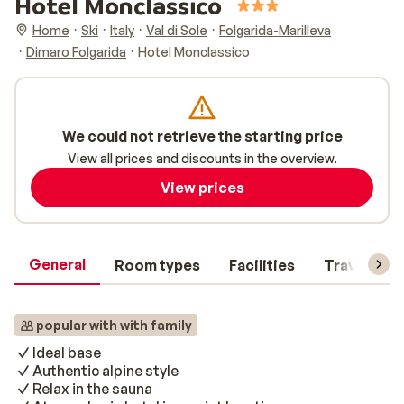
Hotel Monclassico
Home
Ski
Italy
Val di Sole
Folgarida-Marilleva
Dimaro Folgarida
Hotel Monclassico
We could not retrieve the starting price
View all prices and discounts in the overview.
View prices
General
Room types
Facilities
Travel inf
popular with with family
Ideal base
Authentic alpine style
Relax in the sauna