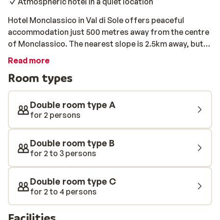
Atmospheric hotel in a quiet location
Hotel Monclassico in Val di Sole offers peaceful
accommodation just 500 metres away from the centre
of Monclassico. The nearest slope is 2.5km away, but
you can easily reach it via a bus that stops 50 metres
Read more
away from the hotel. The rooms are decorated in a
Room types
traditional alpine style, adding authentic charm to your
stay. Want to warm up and relax after skiing? You can
use the spa facilities at Hotel Garni Maria, which is
Double room type A
connected to Hotel Monclassico by a tunnel. In the
for 2 persons
evenings, you can enjoy delicious local dishes at the
onsite restaurant.
Double room type B
for 2 to 3 persons
Double room type C
for 2 to 4 persons
Facilities