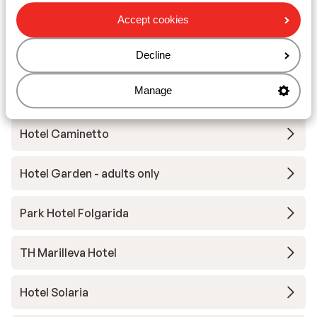
Wellness Hotel Luna
Accept cookies
Hotel Eccher
Decline
Manage
Armon Greenblu Hotel & Wellness
Hotel Caminetto
Hotel Garden - adults only
Park Hotel Folgarida
TH Marilleva Hotel
Hotel Solaria